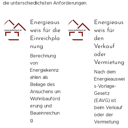
die unterschiedlichsten Anforderungen.
Energieaus
Energieaus
weis für die
weis für
Einreichpla
den
nung
Verkauf
oder
Berechnung
Vermietung
von
Energiekennz
Nach dem
ahlen als
Energieauswei
Beilage des
s-Vorlage-
Ansuchens um
Gesetz
Wohnbauförd
(EAVG) ist
erung und
beim Verkauf
Baueinreichun
oder der
g.
Vermietung