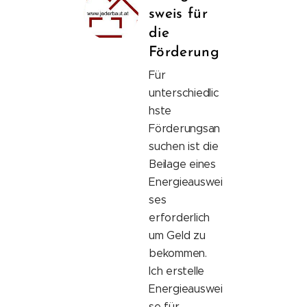
sweis für
die
Förderung
Für
unterschiedlic
hste
Förderungsan
suchen ist die
Beilage eines
Energieauswei
ses
erforderlich
um Geld zu
bekommen.
Ich erstelle
Energieauswei
se für